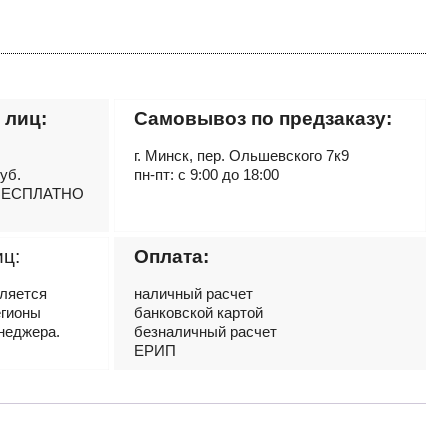
 лиц:
Самовывоз по предзаказу:
г. Минск, пер. Ольшевского 7к9
руб.
пн-пт: с 9:00 до 18:00
– БЕСПЛАТНО
иц:
Оплата:
вляется
наличный расчет
егионы
банковской картой
неджера.
безналичный расчет
ЕРИП