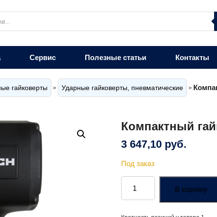
а
Сервис
Полезные статьи
Контакты
Компак
ые гайковерты
Ударные гайковерты, пневматические
>
>
Компактный гайк
3 647,10
руб.
Под заказ
Количество
товара
В корзину
Компактный
гайковёрт
Twin-
Hammer