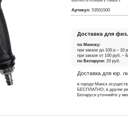
Кратность позиций у товара 1
3/4"
2000
Артикул:
53501500
Нм
Доставка для физ.
по Минску:
при заказе до 100 р – 10 
при заказе от 100 руб. 
по Беларуси:
20 руб.
Доставка для юр. л
в городе Минск осущест
БЕСПЛАТНО, в другие р
Беларуси уточняйте у ме