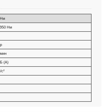
 Нм
 950 Нм
ар
/мин
Б (A)
/с²