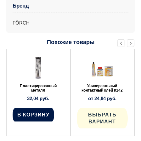
Бренд
FÖRCH
Похожие товары
Этот
товар
имеет
несколько
вариаций.
Опции
можно
выбрать
Пластицированный
Универсальный
на
металл
контактный клей К142
странице
32,04
руб.
от
24,84
руб.
товара.
В КОРЗИНУ
ВЫБРАТЬ
ВАРИАНТ