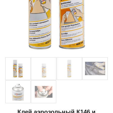
Клей аэрозольный К146 и