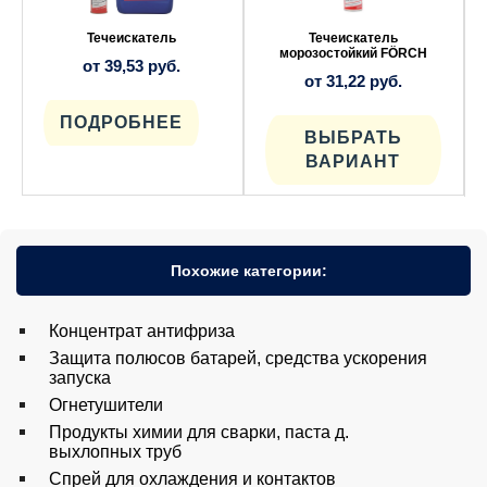
Опции
Опции
можно
можно
выбрать
выбрать
Течеискатель
Течеискатель
на
на
морозостойкий FÖRCH
от
39,53
руб.
странице
странице
от
31,22
руб.
товара.
товара.
ПОДРОБНЕЕ
ВЫБРАТЬ
ВАРИАНТ
Похожие категории:
Концентрат антифриза
Защита полюсов батарей, средства ускорения
запуска
Огнетушители
Продукты химии для сварки, паста д.
выхлопных труб
Спрей для охлаждения и контактов