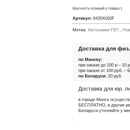
для
подшипников
Кратность позиций у товара 1
и
гильз
Артикул:
64204160F
сильной
фиксации
F122
Метки:
Автохимия FBT
,
Нов
Доставка для физ.
по Минску:
при заказе до 100 р – 10 
при заказе от 100 руб. 
по Беларуси:
20 руб.
Доставка для юр. л
в городе Минск осущест
БЕСПЛАТНО, в другие р
Беларуси уточняйте у ме