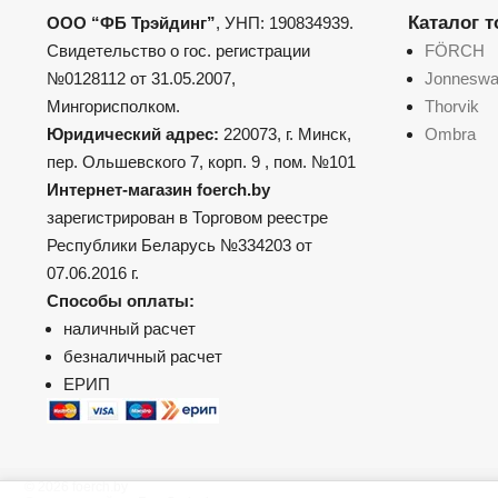
Каталог 
ООО “ФБ Трэйдинг”
, УНП: 190834939.
Свидетельство о гос. регистрации
FÖRCH
№0128112 от 31.05.2007,
Jonnesw
Мингорисполком.
Thorvik
Юридический адрес:
220073, г. Минск,
Ombra
пер. Ольшевского 7, корп. 9 , пом. №101
Интернет-магазин foerch.by
зарегистрирован в Торговом реестре
Республики Беларусь №334203 от
07.06.2016 г.
Способы оплаты:
наличный расчет
безналичный расчет
ЕРИП
© 2026 foerch.by