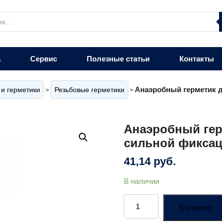
а
Сервис
Полезные статьи
Контакты
Анаэробный герметик д
 и герметики
Резьбовые герметики
>
>
Анаэробный гер
сильной фиксац
41,14
руб.
В наличии
Количество
товара
В корзину
Анаэробный
герметик