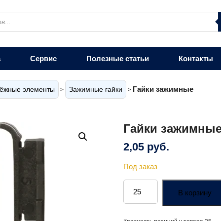
а
Сервис
Полезные статьи
Контакты
Гайки зажимные
ёжные элементы
Зажимные гайки
>
>
Гайки зажимны
2,05
руб.
Под заказ
Количество
товара
В корзину
Гайки
зажимные