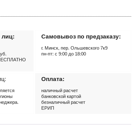
 лиц:
Самовывоз по предзаказу:
г. Минск, пер. Ольшевского 7к9
руб.
пн-пт: с 9:00 до 18:00
– БЕСПЛАТНО
иц:
Оплата:
вляется
наличный расчет
егионы
банковской картой
неджера.
безналичный расчет
ЕРИП