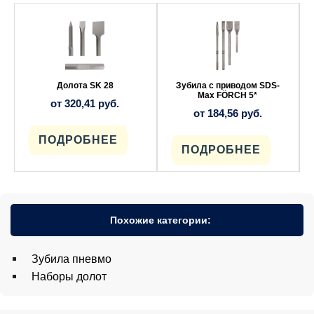
Этот
Этот
товар
товар
имеет
имеет
несколько
несколько
вариаций.
вариаций.
Опции
Опции
можно
можно
выбрать
выбрать
Долота SK 28
Зубила с приводом SDS-
на
на
Max FÖRCH 5*
от
320,41
руб.
странице
странице
от
184,56
руб.
товара.
товара.
ПОДРОБНЕЕ
ПОДРОБНЕЕ
Похожие категории:
Зубила пневмо
Наборы долот