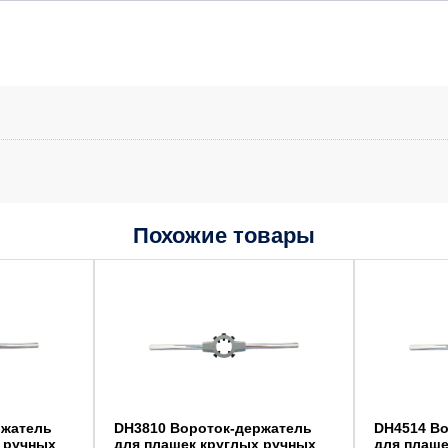
Похожие товары
ржатель
DH3810 Вороток-держатель
DH4514 В
 ручных
для плашек круглых ручных
для плаше