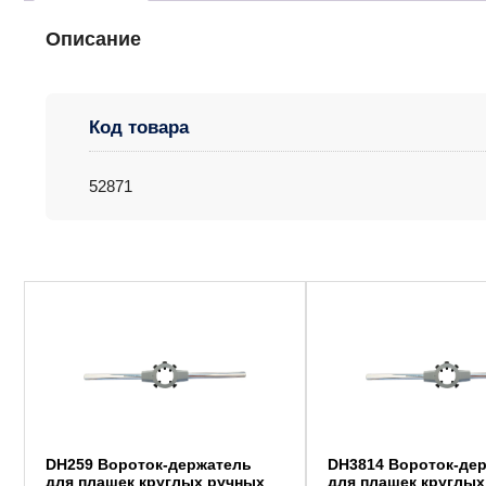
Описание
Код товара
52871
DH259 Вороток-держатель
DH3814 Вороток-де
для плашек круглых ручных
для плашек круглых