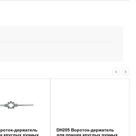
ороток-держатель
DH205 Вороток-держатель
к круглых ручных
для плашек круглых ручных