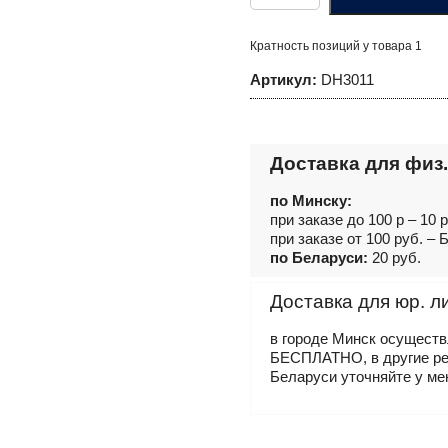
Вороток-
держатель
для
Кратность позиций у товара 1
плашек
круглых
Артикул:
DH3011
ручных
Ф30x11
мм
Доставка для физ.
по Минску:
при заказе до 100 р – 10 
при заказе от 100 руб. 
по Беларуси:
20 руб.
Доставка для юр. л
в городе Минск осущест
БЕСПЛАТНО, в другие р
Беларуси уточняйте у ме