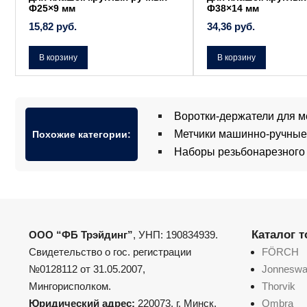
Ф25×9 мм
Ф38×14 мм
15,82
руб.
34,36
руб.
В корзину
В корзину
Воротки-держатели для м
Метчики машинно-ручные 
Похожие категории:
Наборы резьбонарезного
Каталог 
ООО “ФБ Трэйдинг”
, УНП: 190834939.
Свидетельство о гос. регистрации
FÖRCH
№0128112 от 31.05.2007,
Jonnesw
Мингорисполком.
Thorvik
Юридический адрес:
220073, г. Минск,
Ombra