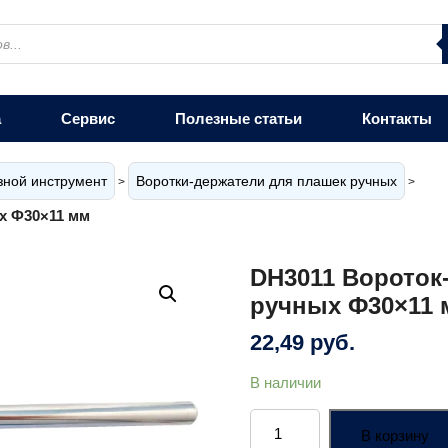
а
Сервис
Полезные статьи
Контакты
зной инструмент
Воротки-держатели для плашек ручных
>
>
х Ф30×11 мм
DH3011 Вороток
ручных Ф30×11 
22,49
руб.
В наличии
Количество
товара
В корзину
DH3011