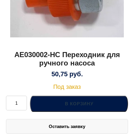
AE030002-HC Переходник для
ручного насоса
50,75
руб.
Под заказ
Количество
товара
В КОРЗИНУ
AE030002-
HC
Переходник
для
ручного
Оставить заявку
насоса