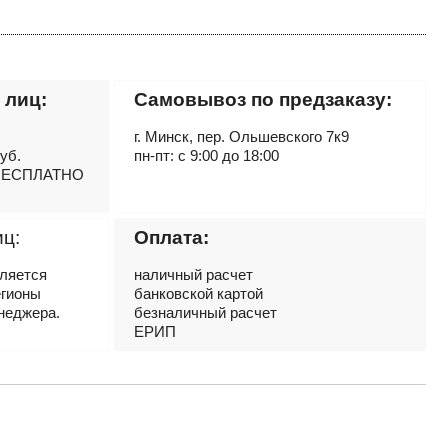
 лиц:
Самовывоз по предзаказу:
г. Минск, пер. Ольшевского 7к9
руб.
пн-пт: с 9:00 до 18:00
– БЕСПЛАТНО
иц:
Оплата:
вляется
наличный расчет
егионы
банковской картой
неджера.
безналичный расчет
ЕРИП