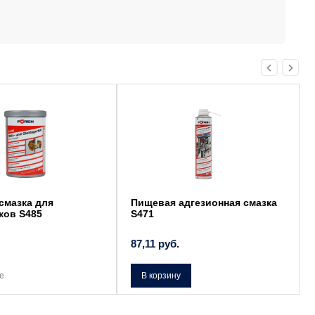
смазка для
Пищевая адгезионная cмазка
ков S485
S471
87,11
руб.
е
В корзину