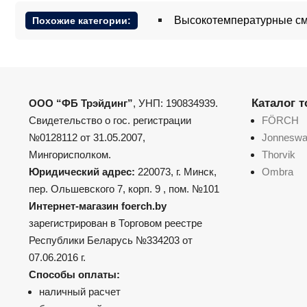
Высокотемпературные см
Похожие категории:
Каталог 
ООО “ФБ Трэйдинг”
, УНП: 190834939.
Свидетельство о гос. регистрации
FÖRCH
№0128112 от 31.05.2007,
Jonnesw
Мингорисполком.
Thorvik
Юридический адрес:
220073, г. Минск,
Ombra
пер. Ольшевского 7, корп. 9 , пом. №101
Интернет-магазин foerch.by
зарегистрирован в Торговом реестре
Республики Беларусь №334203 от
07.06.2016 г.
Способы оплаты:
наличный расчет