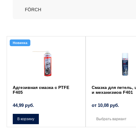
FÖRCH
Этот
Новинка
товар
имеет
несколько
вариаций.
Опции
можно
выбрать
на
странице
товара.
Адгезивная смазка с PTFE
Смазка для петель,
F405
и механизмов F401
44,99
руб.
от
10,08
руб.
В корзину
Выбрать вариант