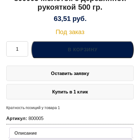
рукояткой 500 гр.
63,51
руб.
Под заказ
Количество
товара
В КОРЗИНУ
800005
Молоток
с
деревянной
рукояткой
Оставить заявку
500
гр.
Купить в 1 клик
Кратность позиций у товара 1
Артикул:
800005
Описание