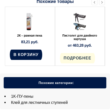
Похожие товары
Этот
товар
имеет
несколько
вариаций.
Опции
можно
выбрать
2К – рамная пена
Пистолет для двойного
на
картуша
83,21
руб.
странице
от
463,28
руб.
товара.
В КОРЗИНУ
ПОДРОБНЕЕ
Похожие категории:
1K-ПУ-пены
Клей для лестничных ступеней