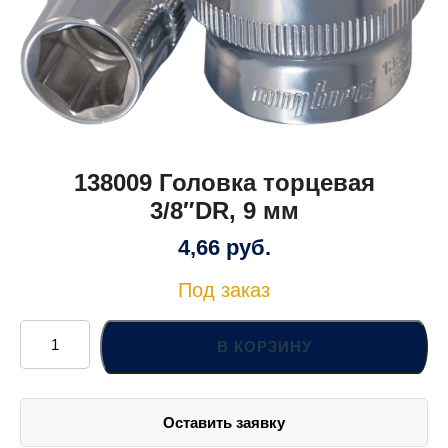
138009 Головка торцевая
3/8″DR, 9 мм
4,66
руб.
Под заказ
Количество
товара
В КОРЗИНУ
138009
Головка
торцевая
3/8"DR,
9
Оставить заявку
мм