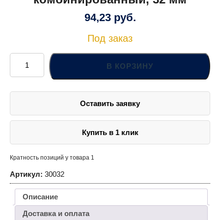
94,23
руб.
Под заказ
Количество
товара
В КОРЗИНУ
030032
Ключ
гаечный
комбинированный,
32
Оставить заявку
мм
Купить в 1 клик
Кратность позиций у товара 1
Артикул:
30032
Описание
Доставка и оплата