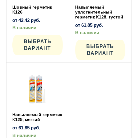
Шовный герметик
Напыляемый
К126
уплотнительный
герметик К128, густой
от
42,42
руб.
от
61,85
руб.
В наличии
Этот
В наличии
товар
Этот
имеет
ВЫБРАТЬ
товар
несколько
имеет
ВЫБРАТЬ
ВАРИАНТ
вариаций.
нескол
ВАРИАНТ
Опции
вариац
можно
Опции
выбрать
можно
на
выбрат
странице
на
товара.
страни
товара
Напыляемый герметик
К125, мягкий
от
61,85
руб.
В наличии