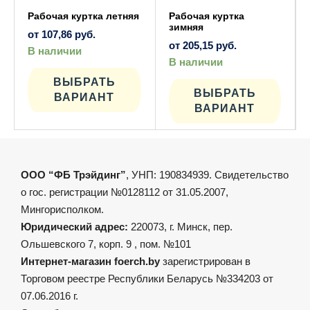
Рабочая куртка летняя
Рабочая куртка
зимняя
от
107,86
руб.
от
205,15
руб.
В наличии
Этот
В наличии
товар
Этот
имеет
ВЫБРАТЬ
товар
несколько
имеет
ВЫБРАТЬ
ВАРИАНТ
вариаций.
нескол
ВАРИАНТ
Опции
вариац
можно
Опции
выбрать
можно
на
выбрат
странице
на
товара.
страни
товара.
ООО “ФБ Трэйдинг”
, УНП: 190834939. Свидетельство
о гос. регистрации №0128112 от 31.05.2007,
Мингорисполком.
Юридический адрес:
220073, г. Минск, пер.
Ольшевского 7, корп. 9 , пом. №101
Интернет-магазин foerch.by
зарегистрирован в
Торговом реестре Республики Беларусь №334203 от
07.06.2016 г.