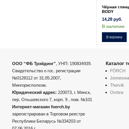
Чёрная глянц
BODY
14,28
руб.
В наличии
В корзину
Каталог 
ООО “ФБ Трэйдинг”
, УНП: 190834939.
Свидетельство о гос. регистрации
FÖRCH
№0128112 от 31.05.2007,
Jonnesw
Мингорисполком.
Thorvik
Юридический адрес:
220073, г. Минск,
Ombra
пер. Ольшевского 7, корп. 9 , пом. №101
Интернет-магазин foerch.by
зарегистрирован в Торговом реестре
Республики Беларусь №334203 от
07.06.2016 г.