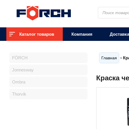
Поиск
товаров
Каталог товаров
Компания
Доставк
FÖRCH
Кр
Главная
>
Jonnesway
Краска ч
Ombra
Thorvik